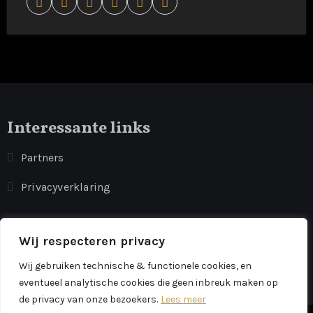
Interessante links
Partners
Privacyverklaring
Dijen Makelaardij
Wij respecteren privacy
Dé makelaar voor vakantiewoningen
Wij gebruiken technische & functionele cookies, en
eventueel analytische cookies die geen inbreuk maken op
de privacy van onze bezoekers.
Lees meer