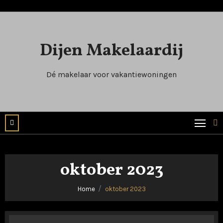
Naar
de
inhoud
Dijen Makelaardij
springen
Dé makelaar voor vakantiewoningen
oktober 2023
Home
oktober 2023