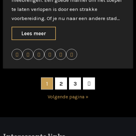
meebrengen. Een goede manier om het soepel
te laten verlopen is door een strakke
voorbereiding. Of je nu naar een andere stad…
Lees meer
Berichten
1
2
3
paginering
Volgende pagina »