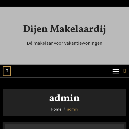
Naar
de
inhoud
Dijen Makelaardij
springen
Dé makelaar voor vakantiewoningen
admin
Home
admin