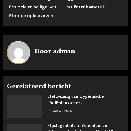
e
flexibele en veilige Self
Patiëntenkamers
r
Storage oplossingen
i
c
h
Door
admin
t
n
a
Gerelateerd bericht
v
Het Belang van Hygiënische
Patiëntenkamers
i
jun 12, 2026
g
Opslagruimte in Volendam en