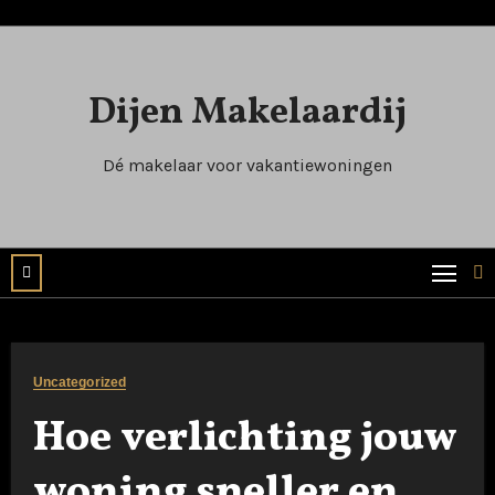
Naar
de
inhoud
Dijen Makelaardij
springen
Dé makelaar voor vakantiewoningen
Uncategorized
Hoe verlichting jouw
woning sneller en