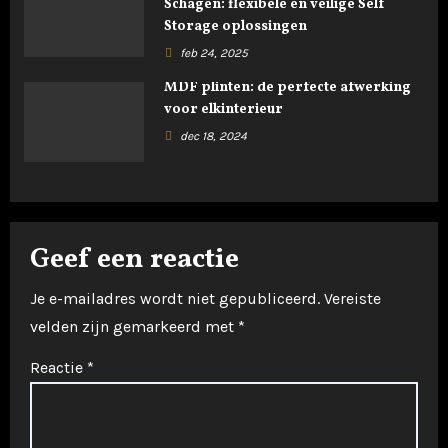
a
Schagen: flexibele en veilige Self
Storage oplossingen
t
feb 24, 2025
i
MDF plinten: de perfecte afwerking
voor elkinterieur
e
dec 18, 2024
Geef een reactie
Je e-mailadres wordt niet gepubliceerd.
Vereiste
velden zijn gemarkeerd met
*
Reactie
*