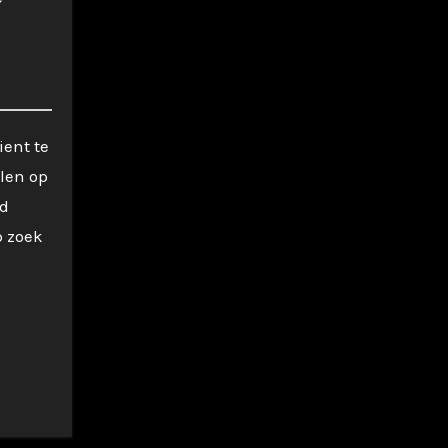
ient te
elen op
ld
p zoek