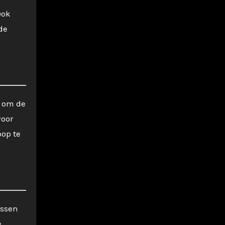
Ook
de
k om de
voor
oop te
ussen
e