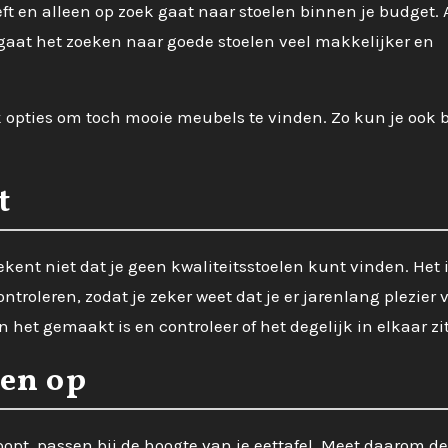
eeft en alleen op zoek gaat naar stoelen binnen je budget. A
gaat het zoeken naar goede stoelen veel makkelijker en
ok opties om toch mooie meubels te vinden. Zo kun je ook b
t
kent niet dat je geen kwaliteitsstoelen kunt vinden. Het 
ntroleren, zodat je zeker weet dat je er jarenlang plezier 
het gemaakt is en controleer of het degelijk in elkaar zit
len op
 koopt, passen bij de hoogte van je eettafel. Meet daarom de