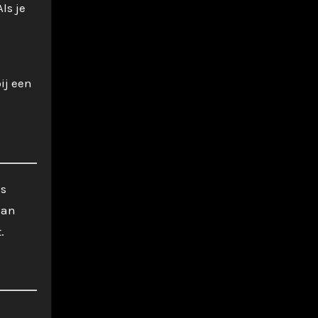
ls je
ij een
is
van
.