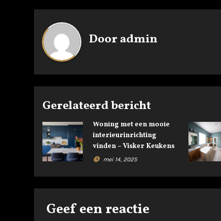
r
i
Door
admin
c
h
t
n
Gerelateerd bericht
a
Woning met een mooie
interieurinrichting
v
vinden – Visker Keukens
i
mei 14, 2025
g
a
Geef een reactie