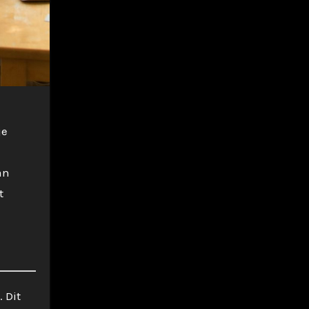
je
an
t
 Dit