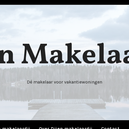
n Makela
Dé makelaar voor vakantiewoningen
n makelaardij
Over Dijen makelaardij
Contact